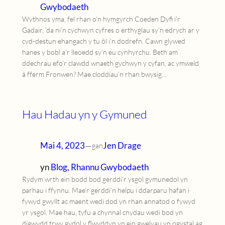
Gwybodaeth
Wythnos yma, fel rhan o’n hymgyrch Coeden Dyfi i’r
Gadair, ’da ni’n cychwyn cyfres o erthyglau sy’n edrych ar y
cyd-destun ehangach y tu ôl i’n dodrefn. Cawn glywed
hanes y bobl a’r lleoedd sy’n eu cynhyrchu. Beth am
ddechrau efo’r clawdd wnaeth gychwyn y cyfan, ac ymweld
â fferm Fronwen? Mae cloddiau’n rhan bwysig…
Hau Hadau yn y Gymuned
Mai 4, 2023
—
Jen Drage
gan
yn
Blog
, 
Rhannu Gwybodaeth
Rydym wrth ein bodd bod gerddi’r ysgol gymunedol yn
parhau i ffynnu. Mae’r gerddi’n helpu i ddarparu hafan i
fywyd gwyllt ac maent wedi dod yn rhan annatod o fywyd
yr ysgol. Mae hau, tyfu a chynnal cnydau wedi bod yn
digwydd trwy gydol y flwyddyn yn ein gwelyau yn ogystal ag