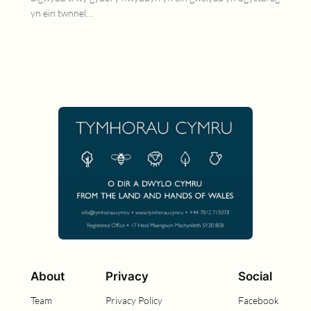
yn ein twnnel…
About
Privacy
Social
Team
Privacy Policy
Facebook