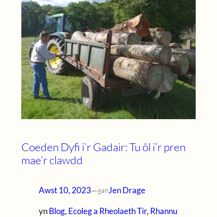
Coeden Dyfi i’r Gadair: Tu ôl i’r pren
mae’r clawdd
Awst 10, 2023
—
Jen Drage
gan
yn
Blog
, 
Ecoleg a Rheolaeth Tir
, 
Rhannu