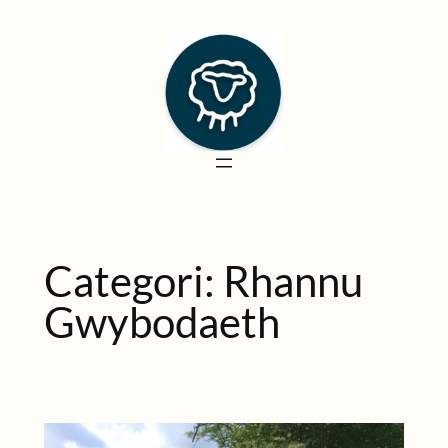
Mynd
i'r
cynnwys
Categori:
Rhannu
Gwybodaeth